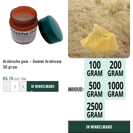
Arabische gom – Gummi Arabicum
50 gram
€
5.75
incl. btw
-
+
IN WINKELMAND
INHOUD
IN WINKELMAND