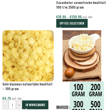
Cacaoboter cosmetische kwaliteit
100 t/m 2500 gram
€
10.95
-
€
139.95
incl. btw
OPTIES SELECTEREN
Gele bijenwas natuurlijke kwaliteit
– 100 gram
€
5.75
incl. btw
-
+
IN WINKELMAND
INHOUD