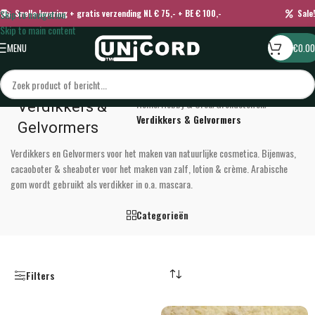
Skip to navigation
Snelle levering + gratis verzending NL € 75,- + BE € 100,-
Sale!
Skip to main content
MENU
€
0.00
Home
/
Hobby & Crea
/
Grondstoffen
/
Verdikkers &
Verdikkers & Gelvormers
Gelvormers
Verdikkers en Gelvormers voor het maken van natuurlijke cosmetica. Bijenwas,
cacaoboter & sheaboter voor het maken van zalf, lotion & crème. Arabische
gom wordt gebruikt als verdikker in o.a. mascara.
Categorieën
Filters