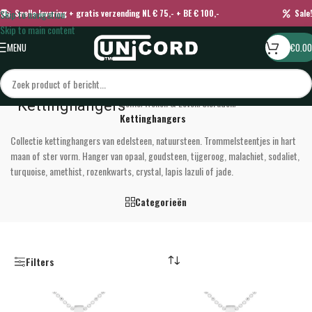
Skip to navigation
Snelle levering + gratis verzending NL € 75,- + BE € 100,-
Sale!
Skip to main content
MENU
€
0.00
Home
/
Wonen & Leven
/
Sieraden
/
Kettinghangers
Kettinghangers
Collectie kettinghangers van edelsteen, natuursteen. Trommelsteentjes in hart
maan of ster vorm. Hanger van opaal, goudsteen, tijgeroog, malachiet, sodaliet,
turquoise, amethist, rozenkwarts, crystal, lapis lazuli of jade.
Categorieën
Filters