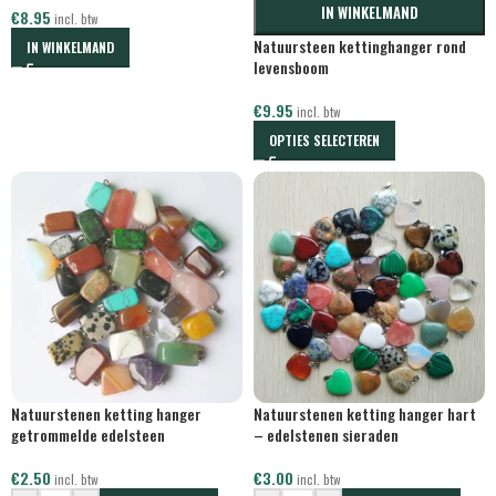
IN WINKELMAND
€
8.95
incl. btw
Natuursteen kettinghanger rond
IN WINKELMAND
levensboom
€
9.95
incl. btw
OPTIES SELECTEREN
Natuurstenen ketting hanger
Natuurstenen ketting hanger hart
getrommelde edelsteen
– edelstenen sieraden
€
2.50
€
3.00
incl. btw
incl. btw