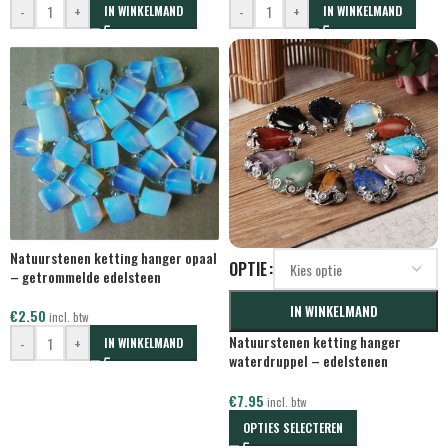
-
+
-
+
IN WINKELMAND
IN WINKELMAND
Natuurstenen ketting hanger opaal
OPTIE
– getrommelde edelsteen
IN WINKELMAND
€
2.50
incl. btw
Natuurstenen ketting hanger
-
+
IN WINKELMAND
waterdruppel – edelstenen
sieraden
€
7.95
incl. btw
OPTIES SELECTEREN