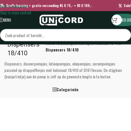
Skip to navigation
Snelle levering + gratis verzending NL € 75,- + BE € 100,-
Sale!
Skip to main content
MENU
€
0.00
Home
/
Verpakkingen
/
Sluitingen
/
Halsmaat 18-410
/
Dispensers
Dispensers 18/410
18/410
Dispensers, doseerpompjes, lotionpompjes, oliepompjes, serumpompjes
passend op druppelflesjes met halsmaat 18/410 of D18 Flessen. De stijgbuis
(buisje/rietje) aan de pomp is zelf op de gewenste lengte in te korten.
Categorieën